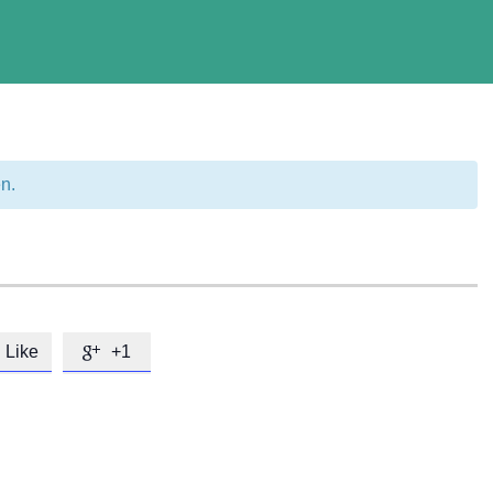
n.
Like
+1
