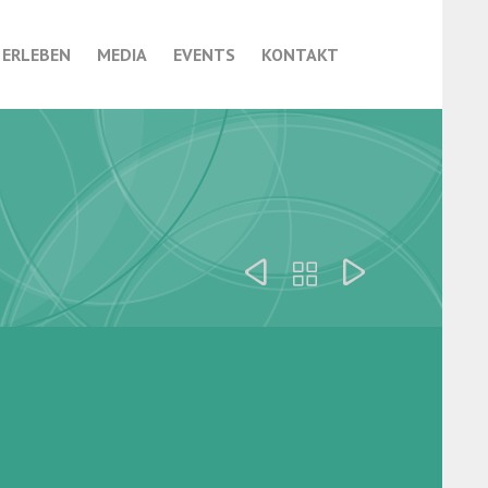
Skip
 ERLEBEN
MEDIA
EVENTS
KONTAKT
to
content


