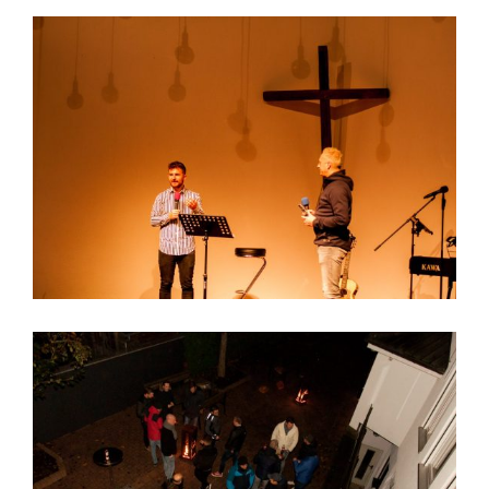
Ansehen
Ansehen