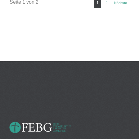
Seite 1 von 2
1
2
Nächste